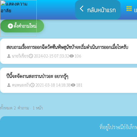
arrow_back_ios
apps
กลับหน้าแรก
เ
add_circle
ตั้งคำถามใหม่
สอบถามเรื่องการออกฉีดวัคซีนพิษสุนัขบ้าจะเริ่มดำเนินการออกเมื่อไรครับ
นายวิเชียร
2024-02-15 07:33:32
106
person
schedule
visibility
ปีนี้จะจัดงานสงกรานป่าวอะ อยากรู้ๆ
คนหนองบัว
2021-03-18 14:18:38
181
person
schedule
visibility
ทั้งหมด 2 คำถาม · 1 หน้า
ที่อยู่ไปรษณีย์อิเล