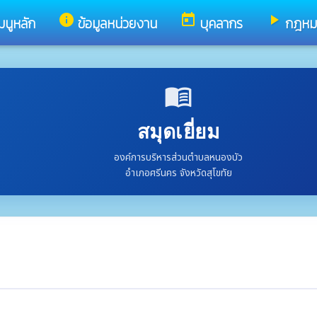
info
today
play_arrow
มนูหลัก
ข้อมูลหน่วยงาน
บุคลากร
กฎหมาย
menu_book
สมุดเยี่ยม
องค์การบริหารส่วนตำบลหนองบัว
อำเภอศรีนคร จังหวัดสุโขทัย