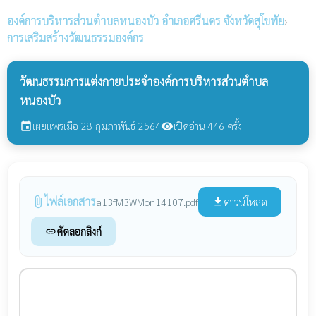
องค์การบริหารส่วนตำบลหนองบัว
อำเภอศรีนคร จังหวัดสุโขทัย
›
การเสริมสร้างวัฒนธรรมองค์กร
วัฒนธรรมการแต่งกายประจำองค์การบริหารส่วนตำบล
หนองบัว
เผยแพร่เมื่อ 28 กุมภาพันธ์ 2564
เปิดอ่าน 446 ครั้ง
event
visibility
ไฟล์เอกสาร
attach_file
ดาวน์โหลด
a13fM3WMon14107.pdf
file_download
คัดลอกลิงก์
link