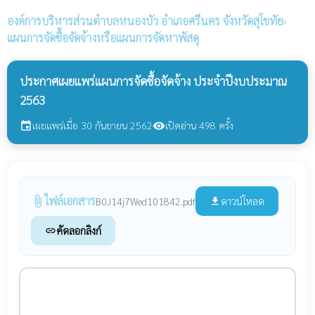
องค์การบริหารส่วนตำบลหนองบัว
อำเภอศรีนคร จังหวัดสุโขทัย
›
แผนการจัดซื้อจัดจ้างหรือแผนการจัดหาพัสดุ
ประกาศเผยแพร่แผนการจัดซื้อจัดจ้าง ประจำปีงบประมาณ
2563
เผยแพร่เมื่อ 30 กันยายน 2562
เปิดอ่าน 498 ครั้ง
event
visibility
ไฟล์เอกสาร
attach_file
ดาวน์โหลด
B0J14j7Wed101842.pdf
file_download
คัดลอกลิงก์
link